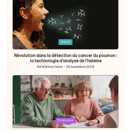
Posted
Santé
in
Révolution dans la détection du cancer du poumon :
la technologie d’analyse de l’haleine
Par
Martine Caron
30 novembre 2024
Publié
par
Posted
Économie
in