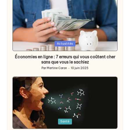
Posted
Actualités
in
Économies en ligne : 7 erreurs qui vous coûtent cher
sans que vous le sachiez
Par
Martine Caron
10 juin 2025
Publié
par
Posted
Santé
in