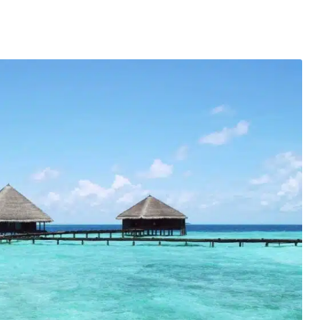
entés : quels impacts pour le marché de l’électricité en Fr
mment se protéger des escroqueries post-cyberattaque ?
es du Black Friday et réussir vos achats
elligence artificielle : l’ère des créations digitales
la santé : un tournant vers une meilleure accessibilité