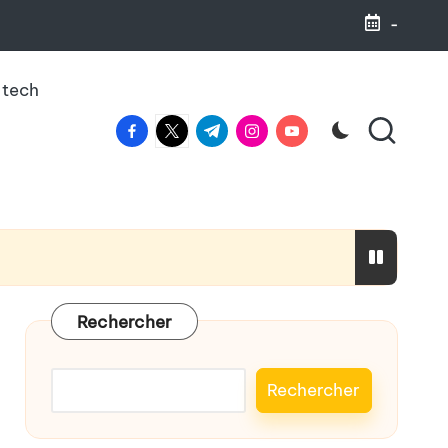
-
 tech
facebook.com
twitter.com
t.me
instagram.com
youtube.com
haleine
Rechercher
Rechercher