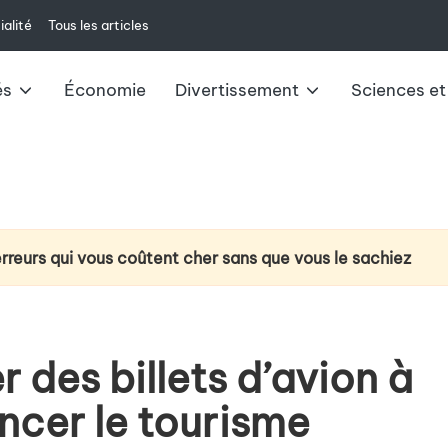
ialité
Tous les articles
és
Économie
Divertissement
Sciences et
erreurs qui vous coûtent cher sans que vous le sachiez
ction du cancer du poumon : la technologie d’analyse de l’
e à venir : changements et impacts pour 2025
 des billets d’avion à
ux du livret A : ce qu’il faut savoir
ncer le tourisme
u casque VR Meta Quest 3 au-delà du jeu vidéo