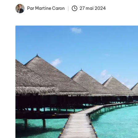
Par
Martine Caron
27 mai 2024
Publié
La fin des tarifs réglem
par
Arnaques en ligne : co
Comment éviter les pièg
Publicités de Noël et int
La gestion numérique de 