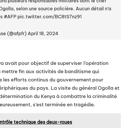
ord plusieurs responsables militaires dont le chef
golla, selon une source policière. Aucun détail n’a
es
#AFP
pic.twitter.com/BC8tS7nz91
sse (@afpfr)
April 18, 2024
 avait pour objectif de superviser l’opération
 à mettre fin aux activités de banditisme qui
ète les efforts continus du gouvernement pour
périphériques du pays. La visite du général Ogolla et
 détermination du Kenya à combattre la criminalité
heureusement, s’est terminée en tragédie.
ontrôle technique des deux-roues