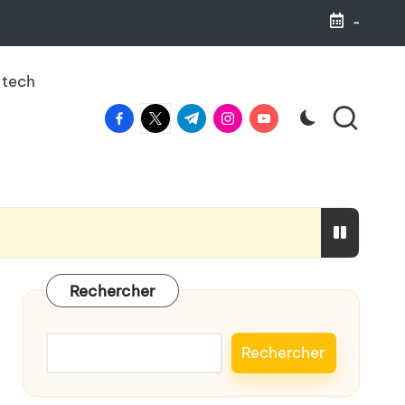
-
 tech
facebook.com
twitter.com
t.me
instagram.com
youtube.com
haleine
Rechercher
Rechercher