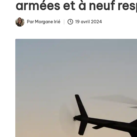
armées et à neuf re
La fin des tarifs réglem
Par
Morgane Irié
19 avril 2024
Publié
Arnaques en ligne : co
par
Comment éviter les pièg
Publicités de Noël et int
La gestion numérique de 