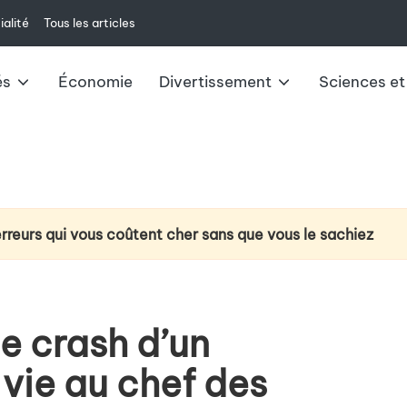
ialité
Tous les articles
és
Économie
Divertissement
Sciences et
erreurs qui vous coûtent cher sans que vous le sachiez
ction du cancer du poumon : la technologie d’analyse de l’
e à venir : changements et impacts pour 2025
le crash d’un
ux du livret A : ce qu’il faut savoir
 vie au chef des
u casque VR Meta Quest 3 au-delà du jeu vidéo