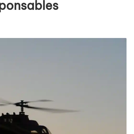
sponsables
entés : quels impacts pour le marché de l’électricité en Fr
mment se protéger des escroqueries post-cyberattaque ?
es du Black Friday et réussir vos achats
elligence artificielle : l’ère des créations digitales
la santé : un tournant vers une meilleure accessibilité