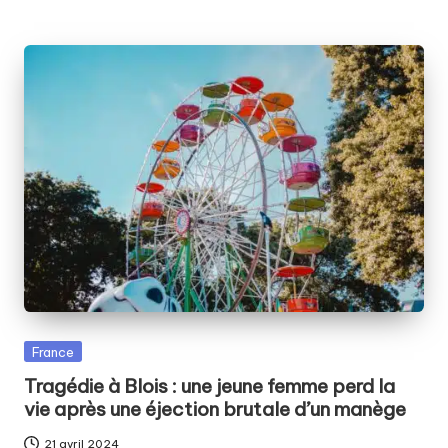
Posted
France
in
Tragédie à Blois : une jeune femme perd la
vie après une éjection brutale d’un manège
21 avril 2024