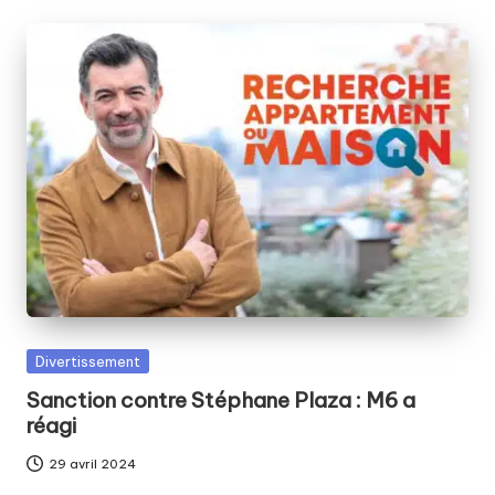
Posted
Divertissement
in
Sanction contre Stéphane Plaza : M6 a
réagi
29 avril 2024