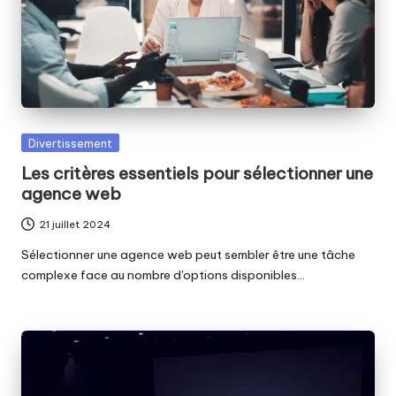
Posted
Divertissement
in
Les critères essentiels pour sélectionner une
agence web
21 juillet 2024
Sélectionner une agence web peut sembler être une tâche
complexe face au nombre d'options disponibles…