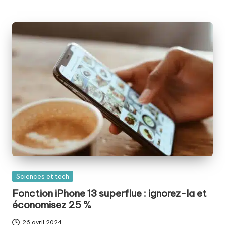
Posted
Sciences et tech
in
Fonction iPhone 13 superflue : ignorez-la et
économisez 25 %
26 avril 2024