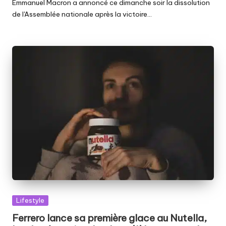
Emmanuel Macron a annoncé ce dimanche soir la dissolution
de l'Assemblée nationale après la victoire…
Posted
Lifestyle
in
Ferrero lance sa première glace au Nutella,