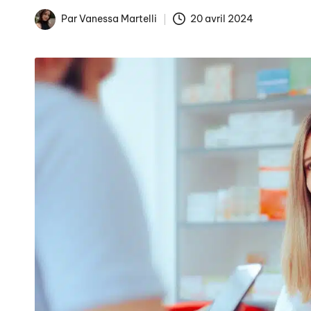
Par
Vanessa Martelli
20 avril 2024
Publié
La fin des tarifs réglem
par
Arnaques en ligne : co
Comment éviter les pièg
Publicités de Noël et int
La gestion numérique de 