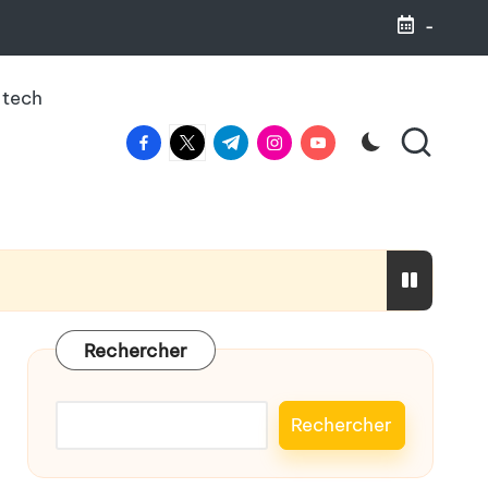
-
 tech
facebook.com
twitter.com
t.me
instagram.com
youtube.com
haleine
Rechercher
Rechercher