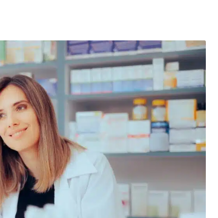
entés : quels impacts pour le marché de l’électricité en Fr
mment se protéger des escroqueries post-cyberattaque ?
es du Black Friday et réussir vos achats
elligence artificielle : l’ère des créations digitales
la santé : un tournant vers une meilleure accessibilité