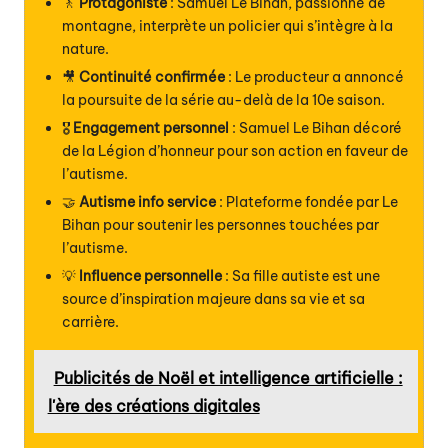
🚶
Protagoniste
: Samuel Le Bihan, passionné de
montagne, interprète un policier qui s’intègre à la
nature.
🎥
Continuité confirmée
: Le producteur a annoncé
la poursuite de la série au-delà de la 10e saison.
🎖
Engagement personnel
: Samuel Le Bihan décoré
de la Légion d’honneur pour son action en faveur de
l’autisme.
🤝
Autisme info service
: Plateforme fondée par Le
Bihan pour soutenir les personnes touchées par
l’autisme.
💡
Influence personnelle
: Sa fille autiste est une
source d’inspiration majeure dans sa vie et sa
carrière.
Publicités de Noël et intelligence artificielle :
l'ère des créations digitales