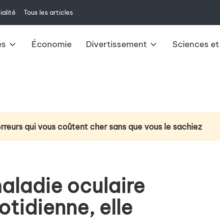
ialité
Tous les articles
és
Économie
Divertissement
Sciences et
erreurs qui vous coûtent cher sans que vous le sachiez
ction du cancer du poumon : la technologie d’analyse de l’
e à venir : changements et impacts pour 2025
aladie oculaire
ux du livret A : ce qu’il faut savoir
otidienne, elle
u casque VR Meta Quest 3 au-delà du jeu vidéo