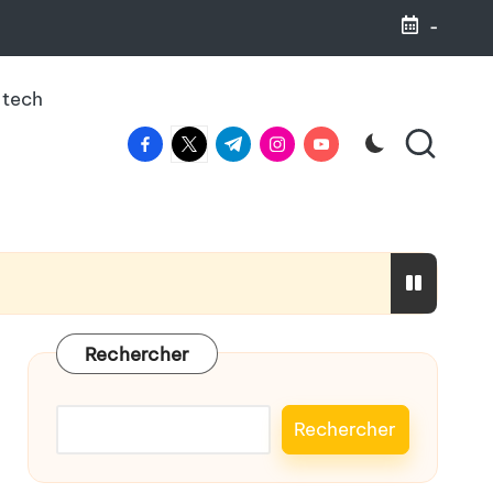
-
 tech
facebook.com
twitter.com
t.me
instagram.com
youtube.com
haleine
Rechercher
Rechercher