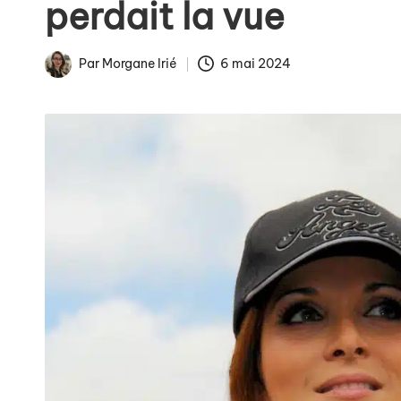
perdait la vue
La fin des tarifs réglem
Par
Morgane Irié
6 mai 2024
Publié
Arnaques en ligne : co
par
Comment éviter les pièg
Publicités de Noël et int
La gestion numérique de 