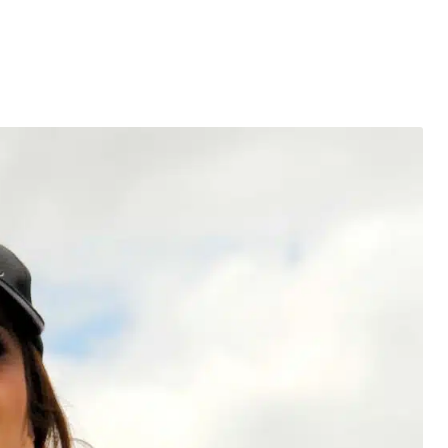
entés : quels impacts pour le marché de l’électricité en Fr
mment se protéger des escroqueries post-cyberattaque ?
es du Black Friday et réussir vos achats
elligence artificielle : l’ère des créations digitales
la santé : un tournant vers une meilleure accessibilité