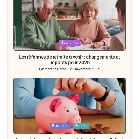
Posted
Économie
in
Les réformes de retraite à venir : changements et
impacts pour 2025
Par
Martine Caron
29 novembre 2024
Publié
par
Posted
Économie
France
in