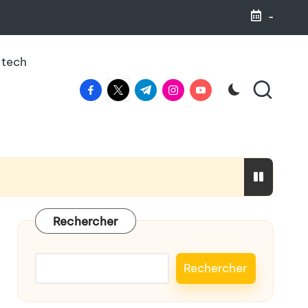
-
 tech
facebook.com
twitter.com
t.me
instagram.com
youtube.com
haleine
Rechercher
Rechercher