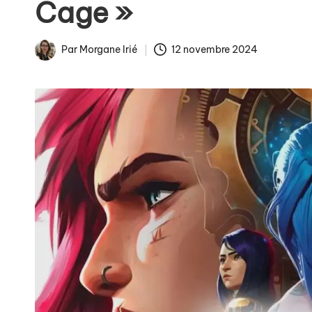
Cage »
La fin des tarifs réglem
Par
Morgane Irié
12 novembre 2024
Publié
Arnaques en ligne : co
par
Comment éviter les pièg
Publicités de Noël et int
La gestion numérique de 