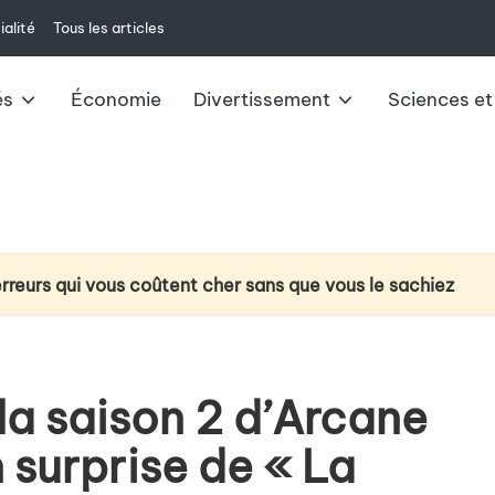
ialité
Tous les articles
és
Économie
Divertissement
Sciences et
erreurs qui vous coûtent cher sans que vous le sachiez
ction du cancer du poumon : la technologie d’analyse de l’
e à venir : changements et impacts pour 2025
la saison 2 d’Arcane
ux du livret A : ce qu’il faut savoir
 surprise de « La
u casque VR Meta Quest 3 au-delà du jeu vidéo