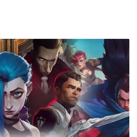
entés : quels impacts pour le marché de l’électricité en Fr
mment se protéger des escroqueries post-cyberattaque ?
es du Black Friday et réussir vos achats
elligence artificielle : l’ère des créations digitales
la santé : un tournant vers une meilleure accessibilité