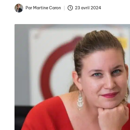
Par
Martine Caron
23 avril 2024
Publié
La fin des tarifs réglem
par
Arnaques en ligne : co
Comment éviter les pièg
Publicités de Noël et int
La gestion numérique de 