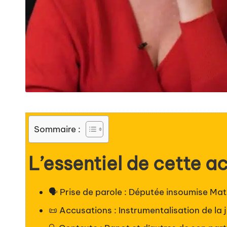
Sommaire :
L’essentiel de cette ac
🗣️ Prise de parole : Députée insoumise Ma
📜 Accusations : Instrumentalisation de la 