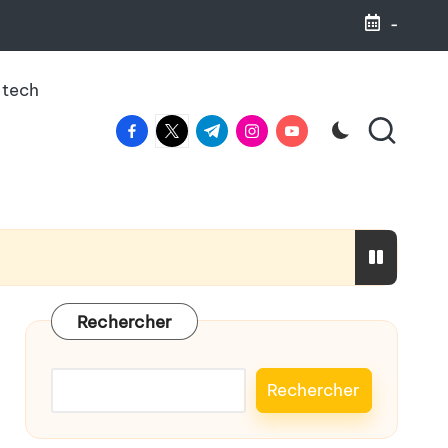
-
 tech
facebook.com
twitter.com
t.me
instagram.com
youtube.com
haleine
Rechercher
Rechercher