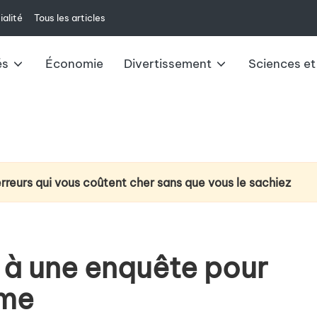
ialité
Tous les articles
és
Économie
Divertissement
Sciences et
erreurs qui vous coûtent cher sans que vous le sachiez
ction du cancer du poumon : la technologie d’analyse de l’
e à venir : changements et impacts pour 2025
 à une enquête pour
ux du livret A : ce qu’il faut savoir
sme
u casque VR Meta Quest 3 au-delà du jeu vidéo