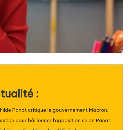
tualité :
thilde Panot critique le gouvernement Macron.
justice pour bâillonner l’opposition selon Panot.