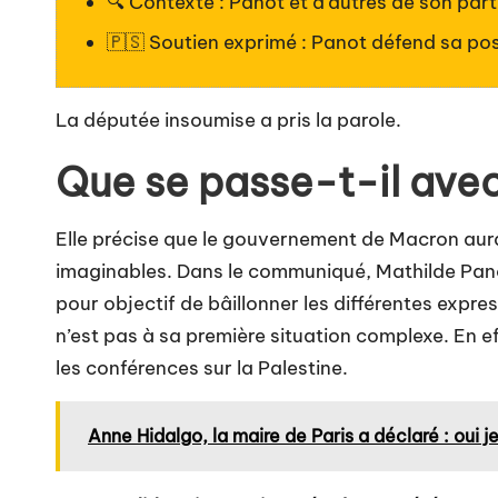
🔍 Contexte : Panot et d’autres de son parti
🇵🇸 Soutien exprimé : Panot défend sa posit
La députée insoumise a pris la parole.
Que se passe-t-il ave
Elle précise que le gouvernement de Macron aura
imaginables. Dans le communiqué, Mathilde Panot
pour objectif de bâillonner les différentes express
n’est pas à sa première situation complexe. En e
les conférences sur la Palestine.
Anne Hidalgo, la maire de Paris a déclaré : oui j