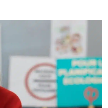
entés : quels impacts pour le marché de l’électricité en Fr
mment se protéger des escroqueries post-cyberattaque ?
es du Black Friday et réussir vos achats
elligence artificielle : l’ère des créations digitales
la santé : un tournant vers une meilleure accessibilité