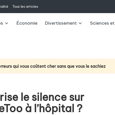
ialité
Tous les articles
és
Économie
Divertissement
Sciences et
erreurs qui vous coûtent cher sans que vous le sachiez
ction du cancer du poumon : la technologie d’analyse de l’
e à venir : changements et impacts pour 2025
ise le silence sur
ux du livret A : ce qu’il faut savoir
eToo à l’hôpital ?
u casque VR Meta Quest 3 au-delà du jeu vidéo