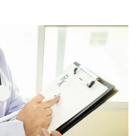
entés : quels impacts pour le marché de l’électricité en Fr
mment se protéger des escroqueries post-cyberattaque ?
es du Black Friday et réussir vos achats
elligence artificielle : l’ère des créations digitales
la santé : un tournant vers une meilleure accessibilité