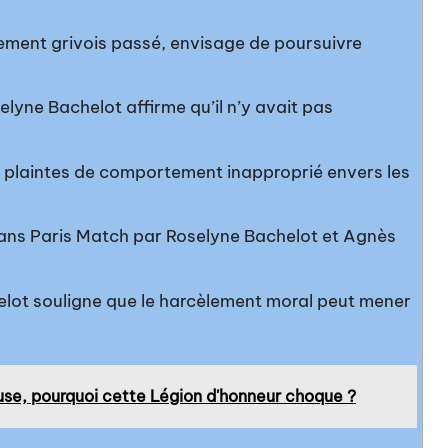
ent grivois passé, envisage de poursuivre
lyne Bachelot affirme qu’il n’y avait pas
e plaintes de comportement inapproprié envers les
ans Paris Match par Roselyne Bachelot et Agnès
lot souligne que le harcèlement moral peut mener
euse, pourquoi cette Légion d'honneur choque ?