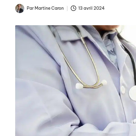
Par
Martine Caron
13 avril 2024
Publié
La fin des tarifs réglem
par
Arnaques en ligne : co
Comment éviter les pièg
Publicités de Noël et int
La gestion numérique de 