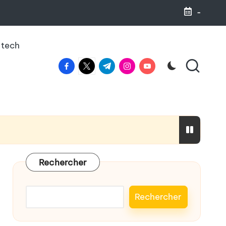
-
 tech
facebook.com
twitter.com
t.me
instagram.com
youtube.com
haleine
Rechercher
Rechercher