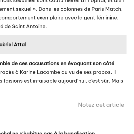
lences sexuelles sont coutumières à l’hôpital, et bien
ement sexuel ». Dans les colonnes de Paris Match,
 comportement exemplaire avec la gent féminine.
tré de Saint Antoine.
briel Attal
semble de ces accusations en évoquant son côté
un procès à Karine Lacombe au vu de ses propos. Il
faisions est infaisable aujourd’hui, c’est sûr. Mais
Notez cet article
hal ne s’habitue pas à la banalisation