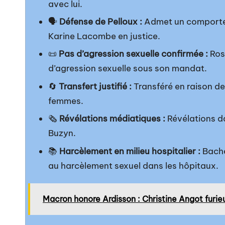
avec lui.
🗣️
Défense de Pelloux :
Admet un comportem
Karine Lacombe en justice.
📜
Pas d’agression sexuelle confirmée :
Rose
d’agression sexuelle sous son mandat.
🔄
Transfert justifié :
Transféré en raison d
femmes.
🗞️
Révélations médiatiques :
Révélations d
Buzyn.
📚
Harcèlement en milieu hospitalier :
Bache
au harcèlement sexuel dans les hôpitaux.
Macron honore Ardisson : Christine Angot furi