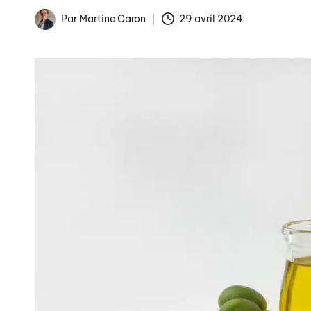
Par
Martine Caron
29 avril 2024
Publié
La fin des tarifs réglem
par
Arnaques en ligne : co
Comment éviter les pièg
Publicités de Noël et int
La gestion numérique de 