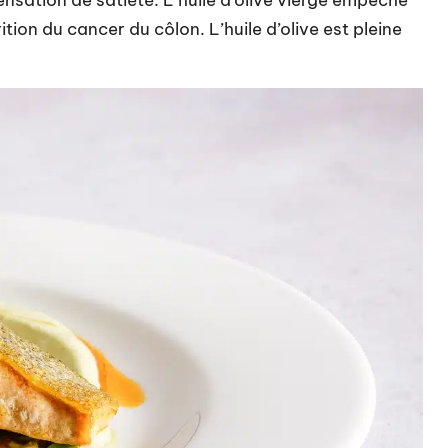
nsation de satiété. L’huile d’olive vierge empêche
ition du cancer du côlon. L’huile d’olive est pleine