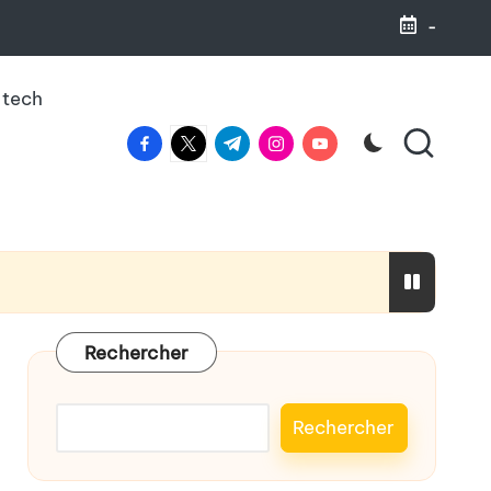
-
 tech
facebook.com
twitter.com
t.me
instagram.com
youtube.com
haleine
Rechercher
Rechercher