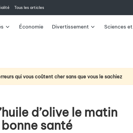
ialité
Tous les articles
és
Économie
Divertissement
Sciences et
erreurs qui vous coûtent cher sans que vous le sachiez
ction du cancer du poumon : la technologie d’analyse de l’
e à venir : changements et impacts pour 2025
huile d’olive le matin
ux du livret A : ce qu’il faut savoir
n bonne santé
u casque VR Meta Quest 3 au-delà du jeu vidéo