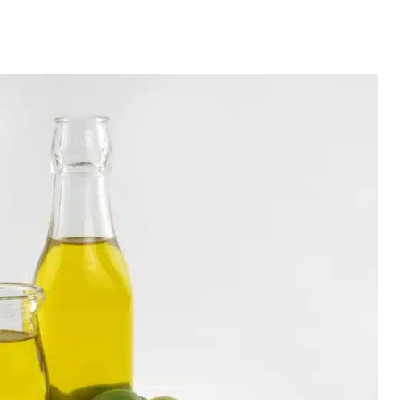
entés : quels impacts pour le marché de l’électricité en Fr
mment se protéger des escroqueries post-cyberattaque ?
es du Black Friday et réussir vos achats
elligence artificielle : l’ère des créations digitales
la santé : un tournant vers une meilleure accessibilité