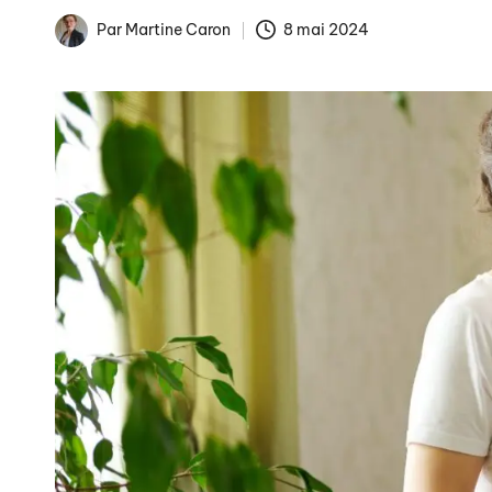
Par
Martine Caron
8 mai 2024
Publié
La fin des tarifs réglem
par
Arnaques en ligne : co
Comment éviter les pièg
Publicités de Noël et int
La gestion numérique de 