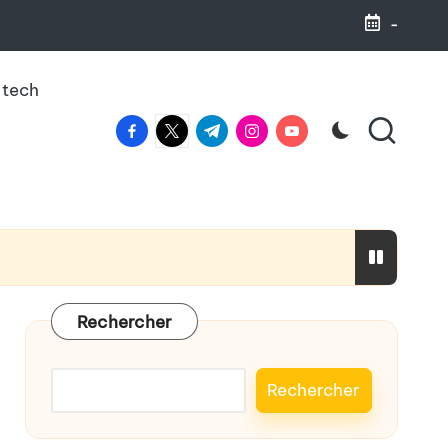
-
 tech
facebook.com
twitter.com
t.me
instagram.com
youtube.com
haleine
Rechercher
Rechercher