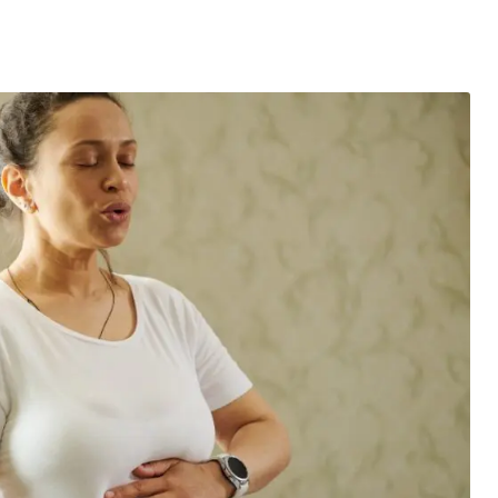
entés : quels impacts pour le marché de l’électricité en Fr
mment se protéger des escroqueries post-cyberattaque ?
es du Black Friday et réussir vos achats
elligence artificielle : l’ère des créations digitales
la santé : un tournant vers une meilleure accessibilité