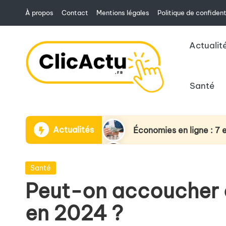
À propos
Contact
Mentions légales
Politique de confident
Skip
to
Actualit
content
Santé
C
L'actualité
li
en
c
un
Actualités
Économies en ligne : 7 
A
clic
Révolution dans la déte
c
avec
Posted
Santé
t
ClicActu
Les réformes de retrait
in
Peut-on accoucher c
u
Impact de la baisse du ta
en 2024 ?
Les multiples usages d