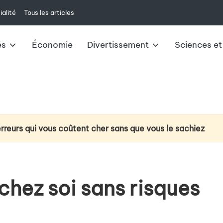
ialité
Tous les articles
és
Économie
Divertissement
Sciences et
erreurs qui vous coûtent cher sans que vous le sachiez
ction du cancer du poumon : la technologie d’analyse de l’
e à venir : changements et impacts pour 2025
hez soi sans risques
ux du livret A : ce qu’il faut savoir
u casque VR Meta Quest 3 au-delà du jeu vidéo