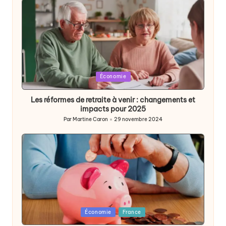
Posted
Économie
in
Les réformes de retraite à venir : changements et
impacts pour 2025
Par
Martine Caron
29 novembre 2024
Publié
par
Posted
Économie
France
in