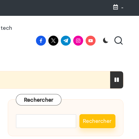
-
 tech
facebook.com
twitter.com
t.me
instagram.com
youtube.com
haleine
Rechercher
Rechercher