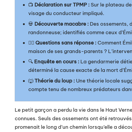
📺
Déclaration sur TPMP :
Sur le plateau d
visage du conducteur impliqué.
💀
Découverte macabre :
Des ossements, do
randonneuse; identifiés comme ceux d’Émi
🚶‍♂️
Questions sans réponse :
Comment Émile 
maison de ses grands-parents ? L’interven
🔍
Enquête en cours :
La gendarmerie détie
déterminé la cause exacte de la mort d’Émi
🐺
Théorie du loup :
Une théorie locale sugg
compte tenu de nombreux prédateurs dans 
Le petit garçon a perdu la vie dans le Haut Vern
connues. Seuls des ossements ont été retrouvé
promenait le long d’un chemin lorsqu’elle a déco