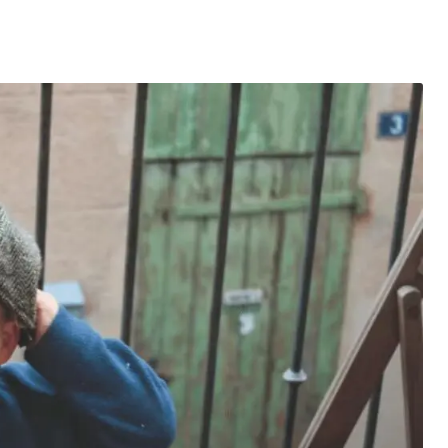
entés : quels impacts pour le marché de l’électricité en Fr
mment se protéger des escroqueries post-cyberattaque ?
es du Black Friday et réussir vos achats
elligence artificielle : l’ère des créations digitales
la santé : un tournant vers une meilleure accessibilité