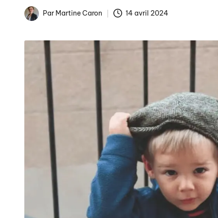
Par
Martine Caron
14 avril 2024
Publié
La fin des tarifs réglem
par
Arnaques en ligne : co
Comment éviter les pièg
Publicités de Noël et int
La gestion numérique de 