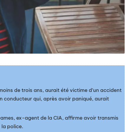
oins de trois ans, aurait été victime d’un accident
un conducteur qui, après avoir paniqué, aurait
mes, ex-agent de la CIA, affirme avoir transmis
la police.