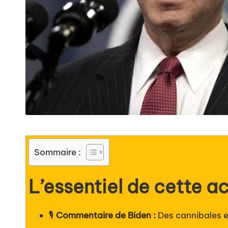
Sommaire :
L’essentiel de cette ac
🎙️
Commentaire de Biden :
Des cannibales 