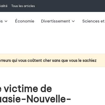
ialité
Tous les articles
és
Économie
Divertissement
Sciences et
erreurs qui vous coûtent cher sans que vous le sachiez
ction du cancer du poumon : la technologie d’analyse de l’
e à venir : changements et impacts pour 2025
e victime de
ux du livret A : ce qu’il faut savoir
uasie-Nouvelle-
u casque VR Meta Quest 3 au-delà du jeu vidéo