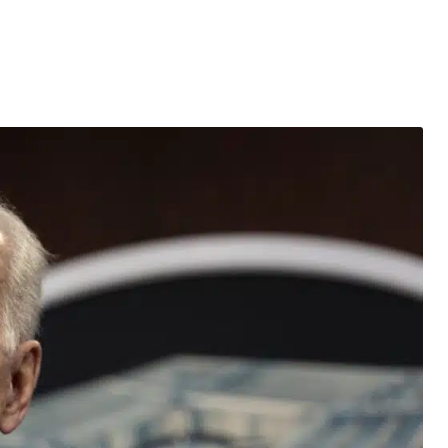
entés : quels impacts pour le marché de l’électricité en Fr
mment se protéger des escroqueries post-cyberattaque ?
es du Black Friday et réussir vos achats
elligence artificielle : l’ère des créations digitales
la santé : un tournant vers une meilleure accessibilité