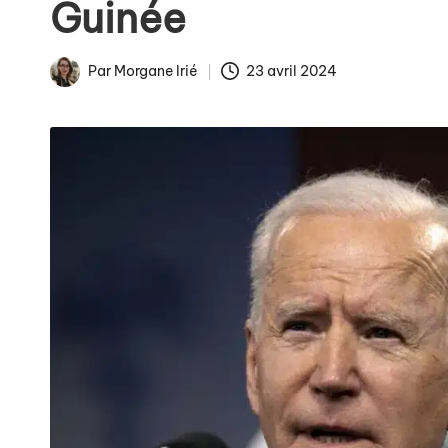
Guinée
La fin des tarifs réglem
Par
Morgane Irié
23 avril 2024
Publié
Arnaques en ligne : co
par
Comment éviter les pièg
Publicités de Noël et int
La gestion numérique de 