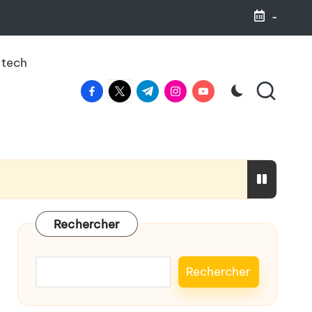
-
 tech
facebook.com
twitter.com
t.me
instagram.com
youtube.com
haleine
Rechercher
Rechercher