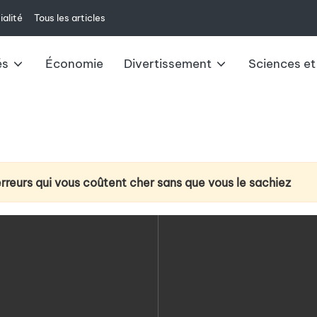
ialité
Tous les articles
és
Économie
Divertissement
Sciences et
erreurs qui vous coûtent cher sans que vous le sachiez
ction du cancer du poumon : la technologie d’analyse de l’
e à venir : changements et impacts pour 2025
ux du livret A : ce qu’il faut savoir
u casque VR Meta Quest 3 au-delà du jeu vidéo