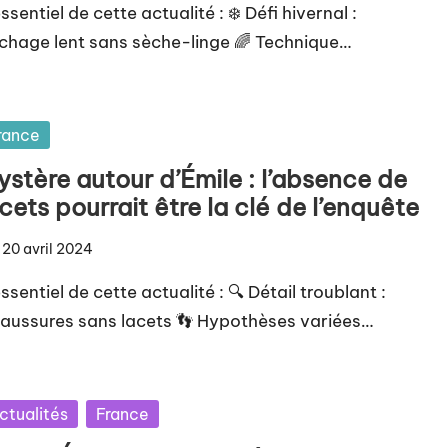
ssentiel de cette actualité : ❄️ Défi hivernal :
chage lent sans sèche-linge 🌈 Technique…
sted
rance
stère autour d’Émile : l’absence de
cets pourrait être la clé de l’enquête
20 avril 2024
ssentiel de cette actualité : 🔍 Détail troublant :
aussures sans lacets 👣 Hypothèses variées…
sted
ctualités
France