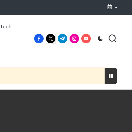
-
 tech
facebook.com
twitter.com
t.me
instagram.com
youtube.com
haleine