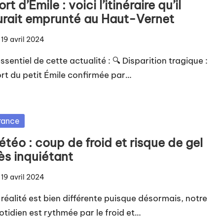
rt d’Émile : voici l’itinéraire qu’il
urait emprunté au Haut-Vernet
19 avril 2024
ssentiel de cette actualité : 🔍 Disparition tragique :
rt du petit Émile confirmée par…
sted
rance
téo : coup de froid et risque de gel
ès inquiétant
19 avril 2024
 réalité est bien différente puisque désormais, notre
otidien est rythmée par le froid et…