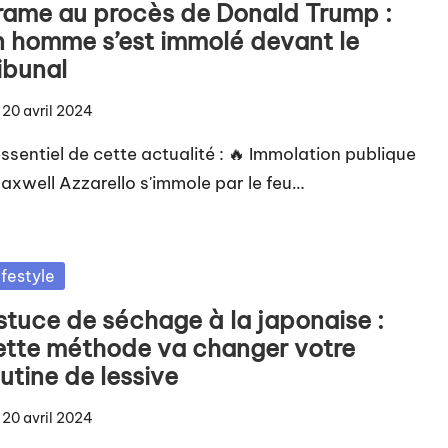
rame au procès de Donald Trump :
n homme s’est immolé devant le
ibunal
20 avril 2024
essentiel de cette actualité : 🔥 Immolation publique
Maxwell Azzarello s'immole par le feu…
sted
ifestyle
stuce de séchage à la japonaise :
ette méthode va changer votre
utine de lessive
20 avril 2024